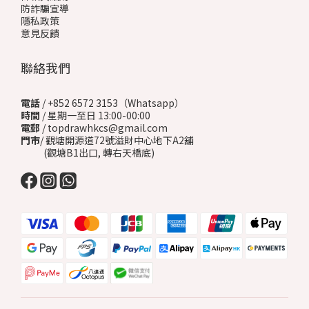
防詐騙宣導
隱私政策
意見反饋
聯絡我們
電話
/ +852 6572 3153（Whatsapp）
時間
/ 星期一至日 13:00-00:00
電郵
/ topdrawhkcs@gmail.com
門市
/ 觀塘開源道72號溢財中心地下A2舖
(觀塘B1出口, 轉右天橋底)