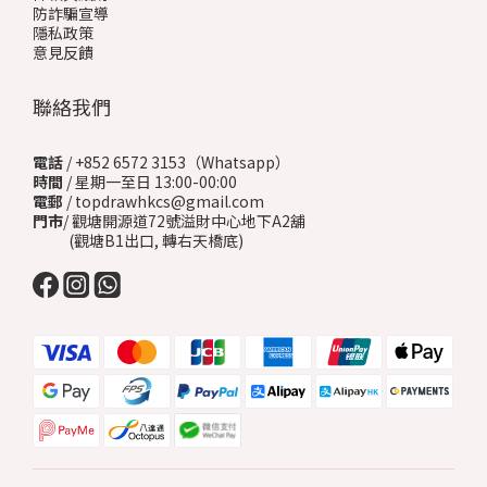
防詐騙宣導
隱私政策
意見反饋
聯絡我們
電話
/ +852 6572 3153（Whatsapp）
時間
/ 星期一至日 13:00-00:00
電郵
/ topdrawhkcs@gmail.com
門市
/ 觀塘開源道72號溢財中心地下A2舖
(觀塘B1出口, 轉右天橋底)