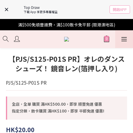
Top Draw
開啟APP
下載 App 享更多專屬權益
滿$500免順豐運費，滿$100散卡免平郵 (限港澳地區)
【PJS/S125-P01S PR】オレのダンス
シューズ！ 鏡音レン(箔押し入り)
PJS/S125-P01S PR
全店，全單 購買 滿HK$500.00，即享 順豐免運 優惠
指定分類，散卡購買 滿HK$100，即享 平郵免運 優惠!
HK$20.00