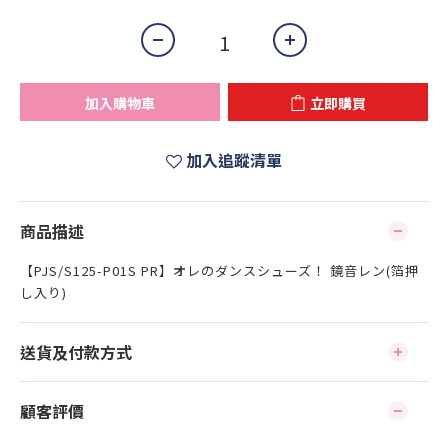
加入購物車
立即購買
加入追蹤清單
商品描述
【PJS/S125-P01S PR】オレのダンスシューズ！ 鏡音レン(箔押
し入り)
送貨及付款方式
顧客評價