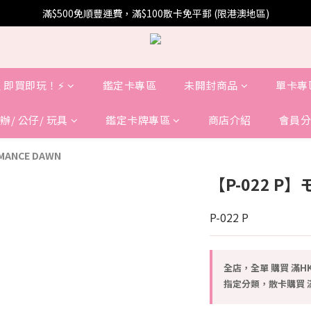
滿$500免順豐運費，滿$100散卡免平郵 (限港澳地區)
 即買即玩！⚡️
鑑定卡專區
未開封商品
單卡專
辦/ 公仔/ 玩具
鑑定卡牌專區
商店介紹
會員分
MANCE DAWN
【P-022 
P-022 P
全店，全單 購買 滿HK
指定分類，散卡購買 滿