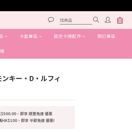
區
卡套專區
其他卡牌配件
預訂專區
級
立即購買
P】モンキー・D・ルフィ
$500.00，即享 順豐免運 優惠
HK$100，即享 平郵免運 優惠!