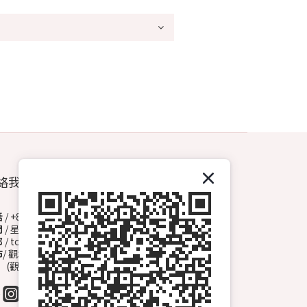
絡我們
話
/ +852 6572 3153（Whatsapp）
間
/ 星期一至日 13:00-00:00
郵
/ topdrawhkcs@gmail.com
市
/ 觀塘開源道72號溢財中心地下A2舖
觀塘B1出口, 轉右天橋底)