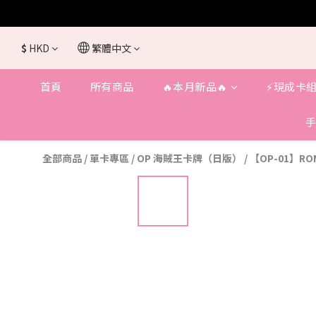
$
HKD
繁體中文
首頁
所有商品
🔥本月新品🔥
⚡️現成卡組
手
全部商品
/
單卡專區
/
OP 海賊王卡牌（日版）
/
【OP-01】RO