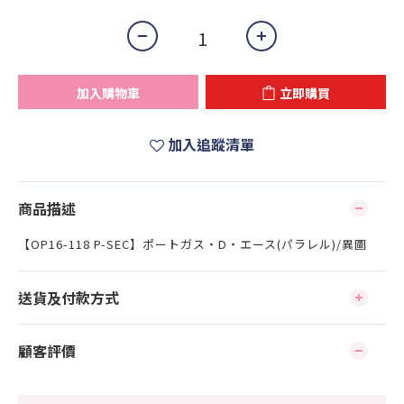
加入購物車
立即購買
加入追蹤清單
商品描述
【OP16-118 P-SEC】ポートガス・D・エース(パラレル)/異圖
送貨及付款方式
顧客評價