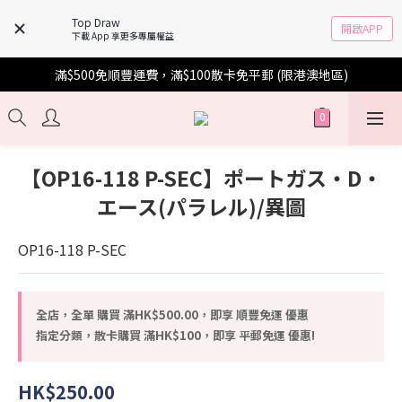
Top Draw
開啟APP
下載 App 享更多專屬權益
滿$500免順豐運費，滿$100散卡免平郵 (限港澳地區)
【OP16-118 P-SEC】ポートガス・D・
エース(パラレル)/異圖
OP16-118 P-SEC
全店，全單 購買 滿HK$500.00，即享 順豐免運 優惠
指定分類，散卡購買 滿HK$100，即享 平郵免運 優惠!
HK$250.00