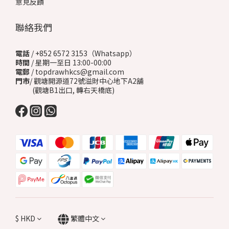
意見反饋
聯絡我們
電話
/ +852 6572 3153（Whatsapp）
時間
/ 星期一至日 13:00-00:00
電郵
/ topdrawhkcs@gmail.com
門市
/ 觀塘開源道72號溢財中心地下A2舖
(觀塘B1出口, 轉右天橋底)
$
HKD
繁體中文