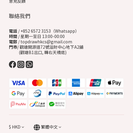
意見反饋
聯絡我們
電話
/ +852 6572 3153（Whatsapp）
時間
/ 星期一至日 13:00-00:00
電郵
/ topdrawhkcs@gmail.com
門市
/ 觀塘開源道72號溢財中心地下A2舖
(觀塘B1出口, 轉右天橋底)
$
HKD
繁體中文