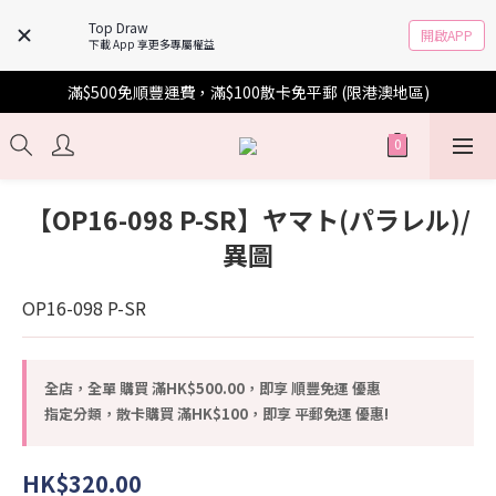
Top Draw
開啟APP
下載 App 享更多專屬權益
滿$500免順豐運費，滿$100散卡免平郵 (限港澳地區)
【OP16-098 P-SR】ヤマト(パラレル)/
異圖
OP16-098 P-SR
全店，全單 購買 滿HK$500.00，即享 順豐免運 優惠
指定分類，散卡購買 滿HK$100，即享 平郵免運 優惠!
HK$320.00