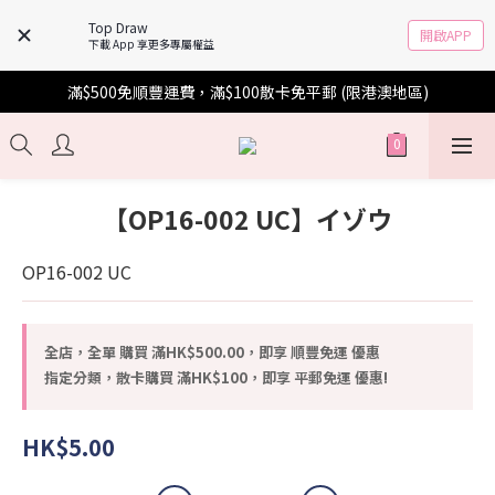
Top Draw
開啟APP
下載 App 享更多專屬權益
滿$500免順豐運費，滿$100散卡免平郵 (限港澳地區)
【OP16-002 UC】イゾウ
OP16-002 UC
全店，全單 購買 滿HK$500.00，即享 順豐免運 優惠
指定分類，散卡購買 滿HK$100，即享 平郵免運 優惠!
HK$5.00