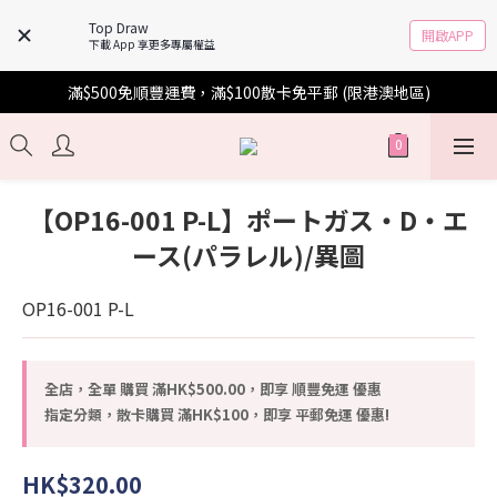
Top Draw
開啟APP
下載 App 享更多專屬權益
滿$500免順豐運費，滿$100散卡免平郵 (限港澳地區)
【OP16-001 P-L】ポートガス・D・エ
ース(パラレル)/異圖
OP16-001 P-L
全店，全單 購買 滿HK$500.00，即享 順豐免運 優惠
指定分類，散卡購買 滿HK$100，即享 平郵免運 優惠!
HK$320.00