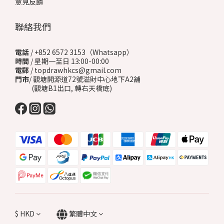
意見反饋
聯絡我們
電話
/ +852 6572 3153（Whatsapp）
時間
/ 星期一至日 13:00-00:00
電郵
/ topdrawhkcs@gmail.com
門市
/ 觀塘開源道72號溢財中心地下A2舖
(觀塘B1出口, 轉右天橋底)
$
HKD
繁體中文