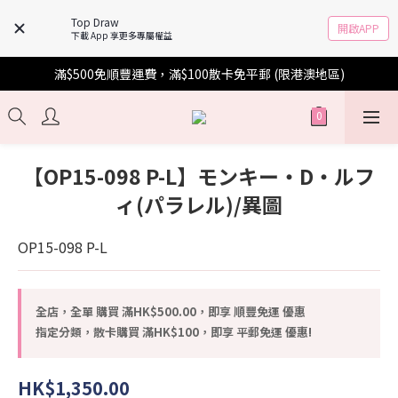
Top Draw
開啟APP
下載 App 享更多專屬權益
滿$500免順豐運費，滿$100散卡免平郵 (限港澳地區)
【OP15-098 P-L】モンキー・D・ルフ
ィ(パラレル)/異圖
OP15-098 P-L
全店，全單 購買 滿HK$500.00，即享 順豐免運 優惠
指定分類，散卡購買 滿HK$100，即享 平郵免運 優惠!
HK$1,350.00