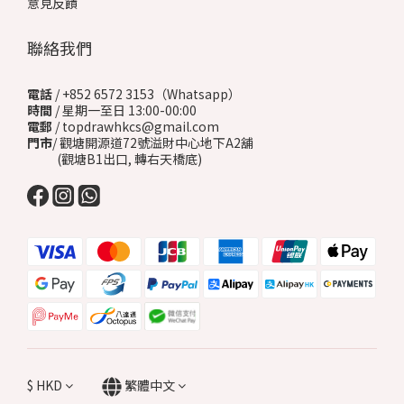
意見反饋
聯絡我們
電話
/ +852 6572 3153（Whatsapp）
時間
/ 星期一至日 13:00-00:00
電郵
/ topdrawhkcs@gmail.com
門市
/ 觀塘開源道72號溢財中心地下A2舖
(觀塘B1出口, 轉右天橋底)
$
HKD
繁體中文