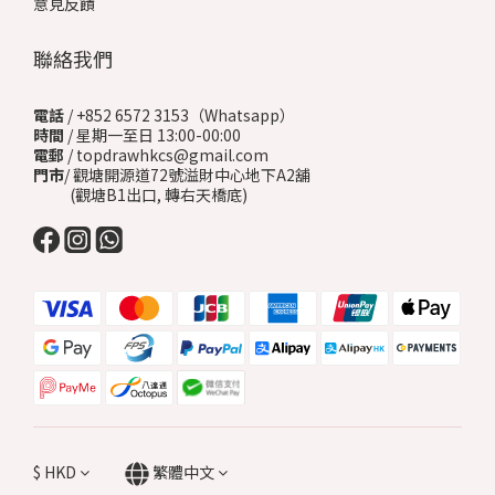
意見反饋
聯絡我們
電話
/ +852 6572 3153（Whatsapp）
時間
/ 星期一至日 13:00-00:00
電郵
/ topdrawhkcs@gmail.com
門市
/ 觀塘開源道72號溢財中心地下A2舖
(觀塘B1出口, 轉右天橋底)
$
HKD
繁體中文