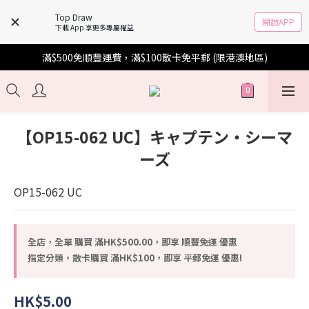
Top Draw
開啟APP
下載 App 享更多專屬權益
滿$500免順豐運費，滿$100散卡免平郵 (限港澳地區)
【OP15-062 UC】キャプテン・シーマ
ーズ
OP15-062 UC
全店，全單 購買 滿HK$500.00，即享 順豐免運 優惠
指定分類，散卡購買 滿HK$100，即享 平郵免運 優惠!
HK$5.00