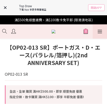
Top Draw
開啟APP
下載 App 享更多專屬權益
滿$500免順豐運費，滿$100散卡免平郵 (限港澳地區)
【OP02-013 SR】ポートガス・D・エ
ース(パラレル/箔押し)(2nd
ANNIVERSARY SET)
OP02-013 SR
全店，全單 購買 滿HK$500.00，即享 順豐免運 優惠
指定分類，散卡購買 滿HK$100，即享 平郵免運 優惠!