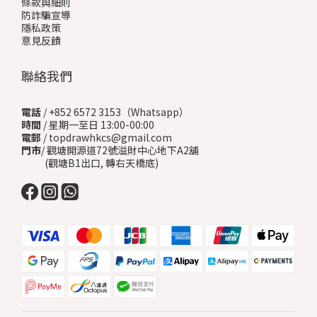
條款與細則
防詐騙宣導
隱私政策
意見反饋
聯絡我們
電話
/ +852 6572 3153（Whatsapp）
時間
/ 星期一至日 13:00-00:00
電郵
/ topdrawhkcs@gmail.com
門市
/ 觀塘開源道72號溢財中心地下A2舖
(觀塘B1出口, 轉右天橋底)