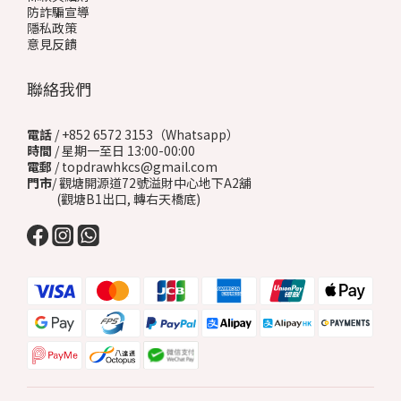
防詐騙宣導
隱私政策
意見反饋
聯絡我們
電話
/ +852 6572 3153（Whatsapp）
時間
/ 星期一至日 13:00-00:00
電郵
/ topdrawhkcs@gmail.com
門市
/ 觀塘開源道72號溢財中心地下A2舖
(觀塘B1出口, 轉右天橋底)