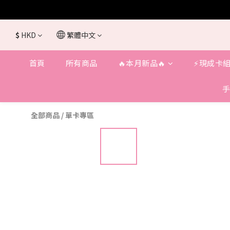
$
HKD
繁體中文
首頁
所有商品
🔥本月新品🔥
⚡️現成卡組
手
全部商品
/
單卡專區