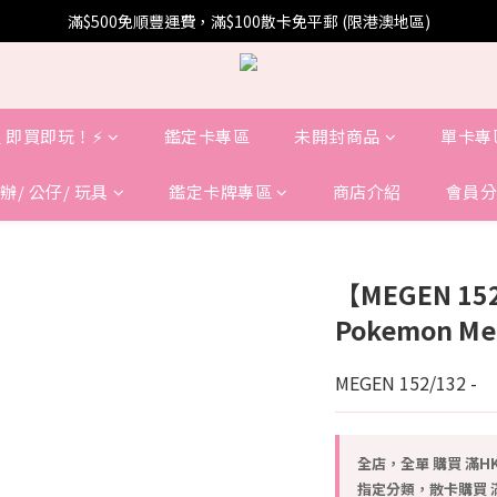
滿$500免順豐運費，滿$100散卡免平郵 (限港澳地區)
 即買即玩！⚡️
鑑定卡專區
未開封商品
單卡專
辦/ 公仔/ 玩具
鑑定卡牌專區
商店介紹
會員分
【MEGEN 152/
Pokemon Meg
MEGEN 152/132 -
全店，全單 購買 滿HK
指定分類，散卡購買 滿