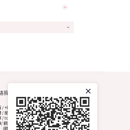
絡我們
話
/ +852 6572 3153（Whatsapp）
間
/ 星期一至日 13:00-00:00
郵
/ topdrawhkcs@gmail.com
市
/ 觀塘開源道72號溢財中心地下A2舖
觀塘B1出口, 轉右天橋底)