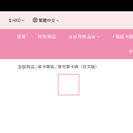
$
HKD
繁體中文
首頁
所有商品
🔥本月新品🔥
⚡️現成卡組
手
全部商品
/
單卡專區
/
寶可夢卡牌（日文版）