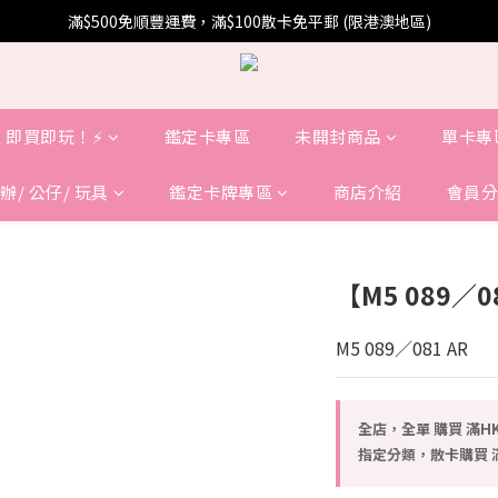
滿$500免順豐運費，滿$100散卡免平郵 (限港澳地區)
 即買即玩！⚡️
鑑定卡專區
未開封商品
單卡專
辦/ 公仔/ 玩具
鑑定卡牌專區
商店介紹
會員分
【M5 089／
M5 089／081 AR
全店，全單 購買 滿HK
指定分類，散卡購買 滿