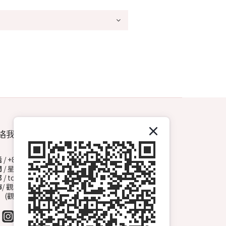
絡我們
話
/ +852 6572 3153（Whatsapp）
間
/ 星期一至日 13:00-00:00
郵
/ topdrawhkcs@gmail.com
市
/ 觀塘開源道72號溢財中心地下A2舖
觀塘B1出口, 轉右天橋底)