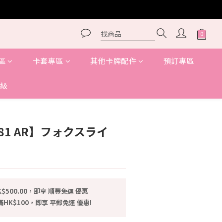
區
卡套專區
其他卡牌配件
預訂專區
級
立即購買
081 AR】フォクスライ
$500.00，即享 順豐免運 優惠
HK$100，即享 平郵免運 優惠!