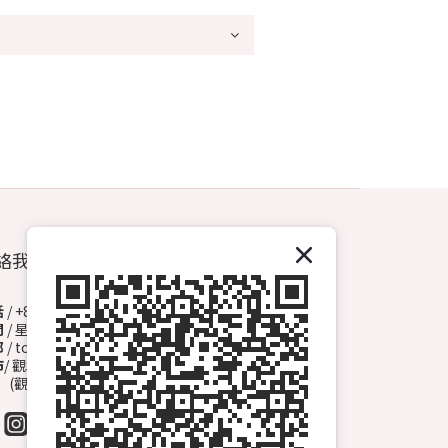
絡我們
話
/ +852 6572 3153（Whatsapp）
間
/ 星期一至日 13:00-00:00
郵
/ topdrawhkcs@gmail.com
市
/ 觀塘開源道72號溢財中心地下A2舖
觀塘B1出口, 轉右天橋底)