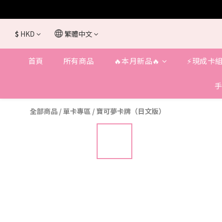
$
HKD
繁體中文
首頁
所有商品
🔥本月新品🔥
⚡️現成卡組
手
全部商品
/
單卡專區
/
寶可夢卡牌（日文版）