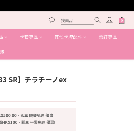
區
卡套專區
其他卡牌配件
預訂專區
級
083 SR】チラチーノex
$500.00，即享 順豐免運 優惠
HK$100，即享 平郵免運 優惠!