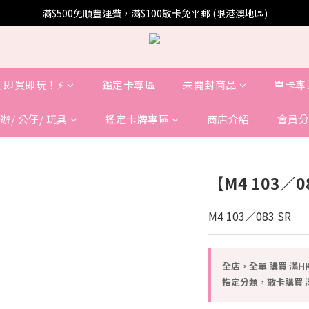
滿$500免順豐運費，滿$100散卡免平郵 (限港澳地區)
 即買即玩！⚡️
鑑定卡專區
未開封商品
單卡專
辦/ 公仔/ 玩具
鑑定卡牌專區
商店介紹
會員分
【M4 103／
M4 103／083 SR
全店，全單 購買 滿HK
指定分類，散卡購買 滿