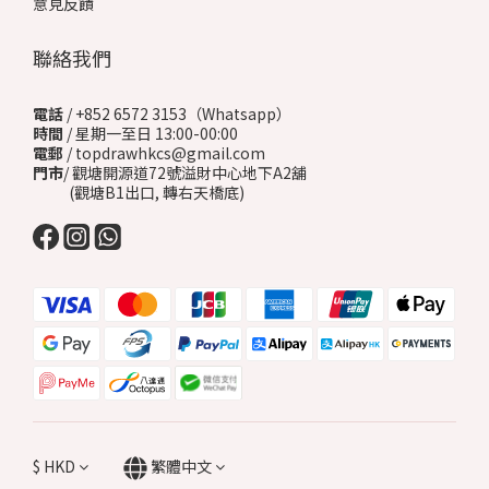
意見反饋
聯絡我們
電話
/ +852 6572 3153（Whatsapp）
時間
/ 星期一至日 13:00-00:00
電郵
/ topdrawhkcs@gmail.com
門市
/ 觀塘開源道72號溢財中心地下A2舖
(觀塘B1出口, 轉右天橋底)
$
HKD
繁體中文