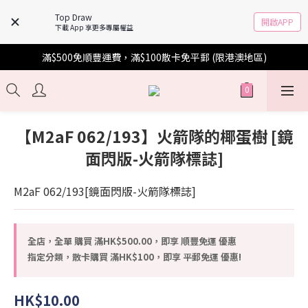
Top Draw
開啟APP
下載 App 享更多專屬權益
滿$500免順豐運費，滿$100散卡免平郵 (限港澳地區)
【M2aF 062/193】火箭隊的椰蛋樹 [鏡
面閃版-火箭隊標誌]
M2aF 062/193[鏡面閃版-火箭隊標誌]
全店，全單 購買 滿HK$500.00，即享 順豐免運 優惠
指定分類，散卡購買 滿HK$100，即享 平郵免運 優惠!
HK$10.00