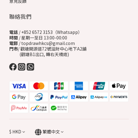
意見反饋
聯絡我們
電話
/ +852 6572 3153（Whatsapp）
時間
/ 星期一至日 13:00-00:00
電郵
/ topdrawhkcs@gmail.com
門市
/ 觀塘開源道72號溢財中心地下A2舖
(觀塘B1出口, 轉右天橋底)
$
HKD
繁體中文