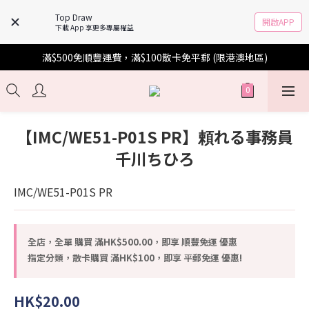
Top Draw
開啟APP
下載 App 享更多專屬權益
滿$500免順豐運費，滿$100散卡免平郵 (限港澳地區)
【IMC/WE51-P01S PR】頼れる事務員
千川ちひろ
IMC/WE51-P01S PR
全店，全單 購買 滿HK$500.00，即享 順豐免運 優惠
指定分類，散卡購買 滿HK$100，即享 平郵免運 優惠!
HK$20.00