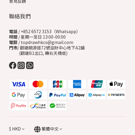
意見反饋
聯絡我們
電話
/ +852 6572 3153（Whatsapp）
時間
/ 星期一至日 13:00-00:00
電郵
/ topdrawhkcs@gmail.com
門市
/ 觀塘開源道72號溢財中心地下A2舖
(觀塘B1出口, 轉右天橋底)
$
HKD
繁體中文