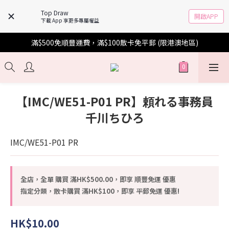
Top Draw
開啟APP
下載 App 享更多專屬權益
滿$500免順豐運費，滿$100散卡免平郵 (限港澳地區)
【IMC/WE51-P01 PR】頼れる事務員
千川ちひろ
IMC/WE51-P01 PR
全店，全單 購買 滿HK$500.00，即享 順豐免運 優惠
指定分類，散卡購買 滿HK$100，即享 平郵免運 優惠!
HK$10.00