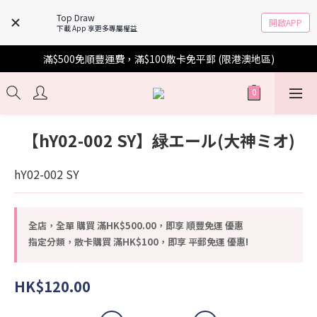
Top Draw
開啟APP
下載 App 享更多專屬權益
滿$500免順豐運費，滿$100散卡免平郵 (限港澳地區)
【hY02-002 SY】緑エール(大神ミオ)
hY02-002 SY
全店，全單 購買 滿HK$500.00，即享 順豐免運 優惠
指定分類，散卡購買 滿HK$100，即享 平郵免運 優惠!
HK$120.00