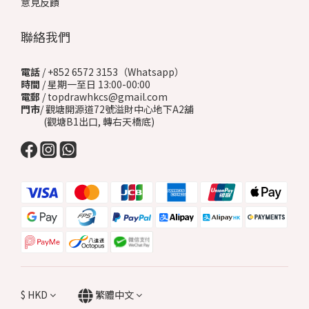
意見反饋
聯絡我們
電話
/ +852 6572 3153（Whatsapp）
時間
/ 星期一至日 13:00-00:00
電郵
/ topdrawhkcs@gmail.com
門市
/ 觀塘開源道72號溢財中心地下A2舖
(觀塘B1出口, 轉右天橋底)
$
HKD
繁體中文