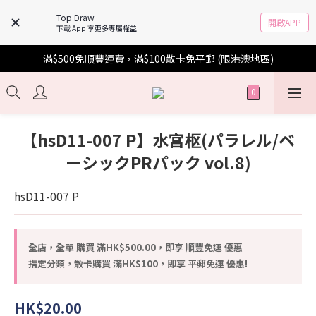
Top Draw
開啟APP
下載 App 享更多專屬權益
滿$500免順豐運費，滿$100散卡免平郵 (限港澳地區)
【hsD11-007 P】水宮枢(パラレル/ベ
ーシックPRパック vol.8)
hsD11-007 P
全店，全單 購買 滿HK$500.00，即享 順豐免運 優惠
指定分類，散卡購買 滿HK$100，即享 平郵免運 優惠!
HK$20.00