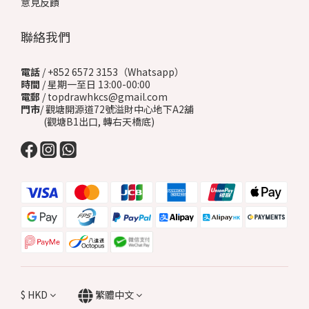
意見反饋
聯絡我們
電話
/ +852 6572 3153（Whatsapp）
時間
/ 星期一至日 13:00-00:00
電郵
/ topdrawhkcs@gmail.com
門市
/ 觀塘開源道72號溢財中心地下A2舖
(觀塘B1出口, 轉右天橋底)
$
HKD
繁體中文