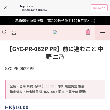
Top Draw
開啟APP
下載 App 享更多專屬權益
滿$500免順豐運費，滿$100散卡免平郵 (限港澳地區)
【GYC-PR-062P PR】前に進むこと 中
野 二乃
GYC-PR-062P PR
全店，全單 購買 滿HK$500.00，即享 順豐免運 優惠
指定分類，散卡購買 滿HK$100，即享 平郵免運 優惠!
HK$10.00