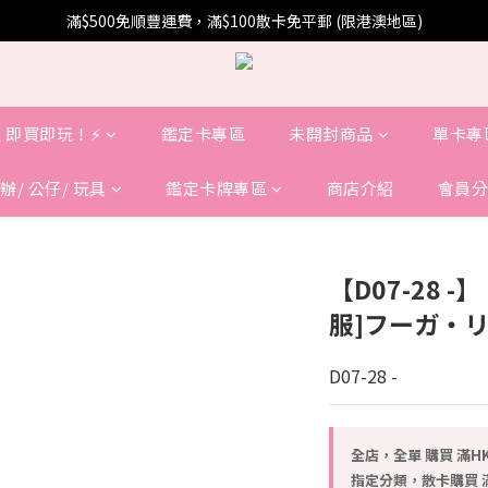
滿$500免順豐運費，滿$100散卡免平郵 (限港澳地區)
 即買即玩！⚡️
鑑定卡專區
未開封商品
單卡專
辦/ 公仔/ 玩具
鑑定卡牌專區
商店介紹
會員分
【D07-28 
服]フーガ・リ
D07-28 -
全店，全單 購買 滿HK
指定分類，散卡購買 滿