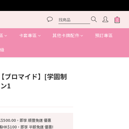
區
卡套專區
其他卡牌配件
預訂專區
級
立即購買
-】【ブロマイド】[学園制
ン1
$500.00，即享 順豐免運 優惠
HK$100，即享 平郵免運 優惠!