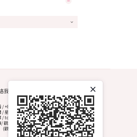
絡我們
話
/ +852 6572 3153（Whatsapp）
間
/ 星期一至日 13:00-00:00
郵
/ topdrawhkcs@gmail.com
市
/ 觀塘開源道72號溢財中心地下A2舖
觀塘B1出口, 轉右天橋底)