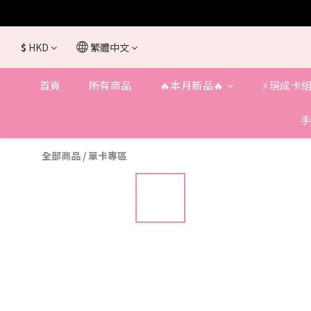
$
HKD
繁體中文
首頁
所有商品
🔥本月新品🔥
⚡️現成卡組
手
全部商品
/
單卡專區