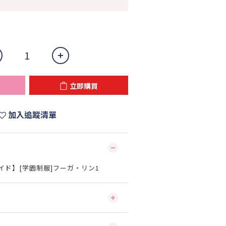
立即購買
加入追蹤清單
ロマイド】[学園制服]フーガ・リン1